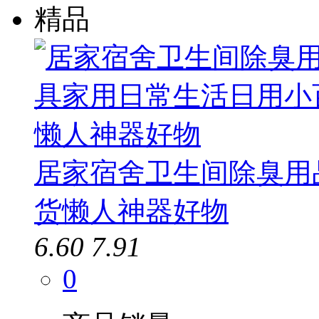
精品
居家宿舍卫生间除臭用
货懒人神器好物
6.60
7.91
0