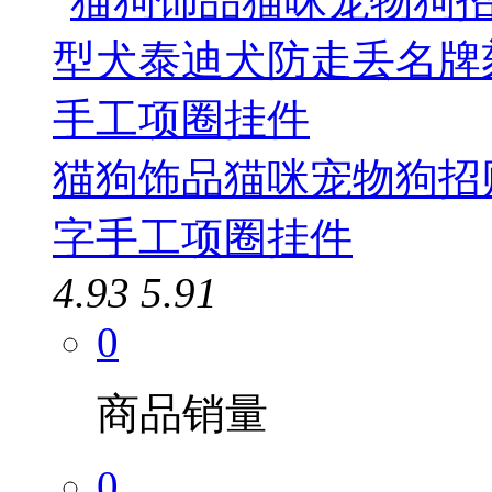
猫狗饰品猫咪宠物狗招
字手工项圈挂件
4.93
5.91
0
商品销量
0