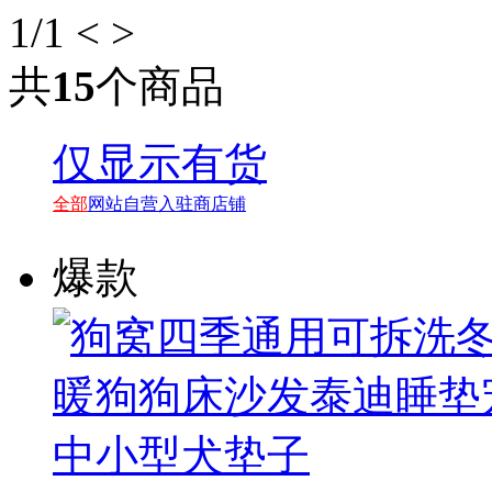
1
/1
<
>
共
15
个商品
仅显示有货
全部
网站自营
入驻商店铺
爆款