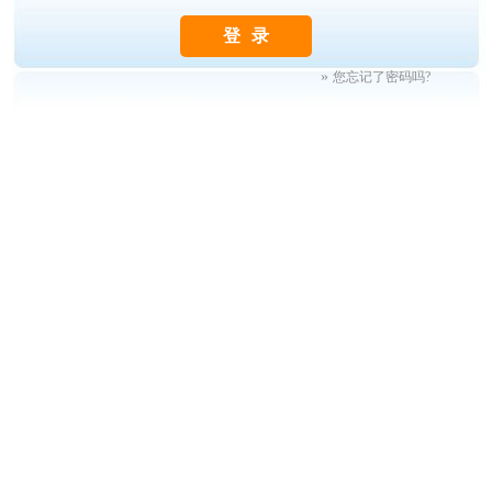
»
您忘记了密码吗?