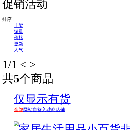
促销活动
排序：
上架
销量
价格
更新
人气
1
/1
<
>
共
5
个商品
仅显示有货
全部
网站自营
入驻商店铺