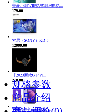
美菱小厨宝即热式厨房电热...
179.00
索尼（SONY）KD-5...
12999.00
【2023新款GT4Pr...
218.00
规格参数
商品介绍
商品评价(0)
三期免息Apple/苹果...