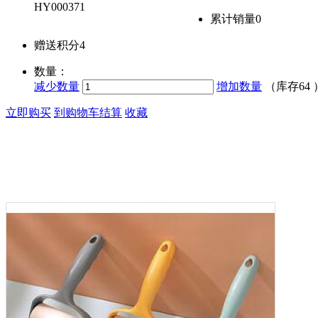
HY000371
累计销量
0
赠送积分
4
数量：
减少数量
增加数量
（库存
64
立即购买
到购物车结算
收藏