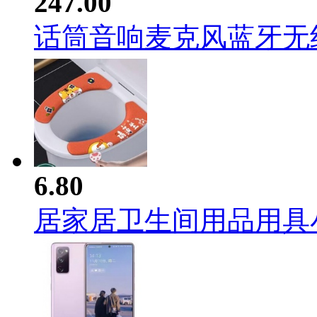
247.00
话筒音响麦克风蓝牙无线家
6.80
居家居卫生间用品用具小百