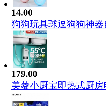
14.00
狗狗玩具球逗狗狗神器自嗨
179.00
美菱小厨宝即热式厨房电热