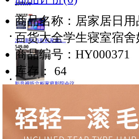
2900.00
商品名称：居家居日用
百货大全学生寝室宿舍
2023新款点歌机家庭k...
549.00
商品编号：HY000371
库存： 64
影音视听立柜家庭影院会议...
185.00
猫狗饰品猫咪宠物狗招财小...
4.93