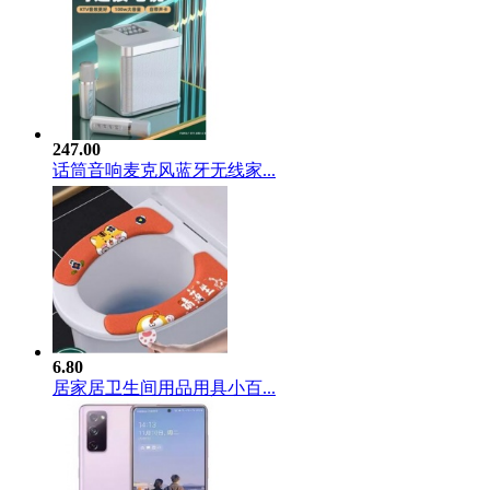
247.00
话筒音响麦克风蓝牙无线家...
6.80
居家居卫生间用品用具小百...