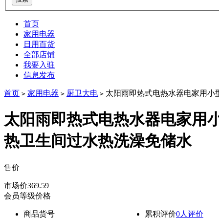
首页
家用电器
日用百货
全部店铺
我要入驻
信息发布
首页
家用电器
厨卫大电
太阳雨即热式电热水器电家用小
>
>
>
太阳雨即热式电热水器电家用
热卫生间过水热洗澡免储水
售价
降价通知
市场价
369.59
会员等级价格
商品货号
累积评价
0人评价