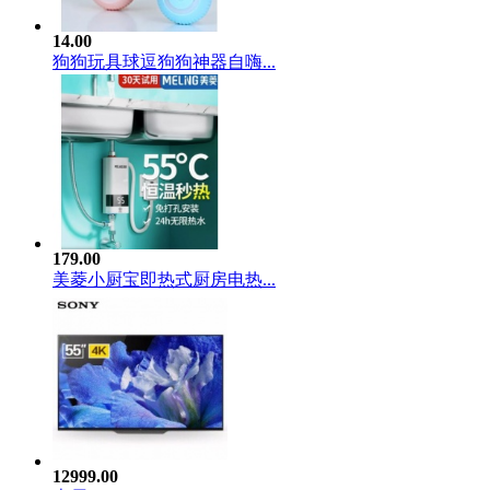
14.00
狗狗玩具球逗狗狗神器自嗨...
179.00
美菱小厨宝即热式厨房电热...
12999.00