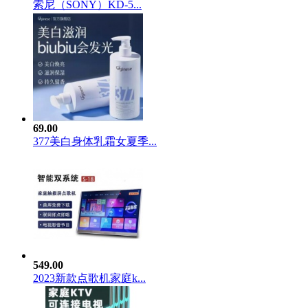
索尼（SONY）KD-5...
69.00
377美白身体乳霜女夏季...
549.00
2023新款点歌机家庭k...