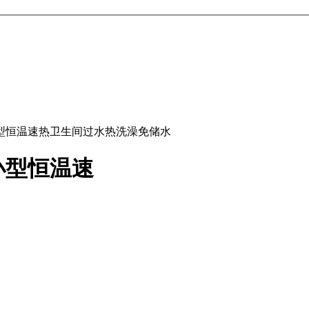
型恒温速热卫生间过水热洗澡免储水
小型恒温速