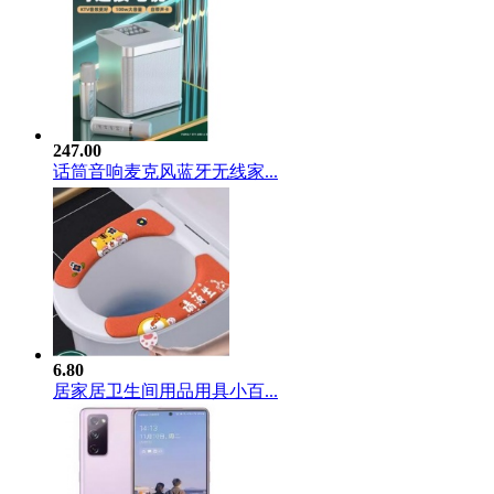
247.00
话筒音响麦克风蓝牙无线家...
6.80
居家居卫生间用品用具小百...