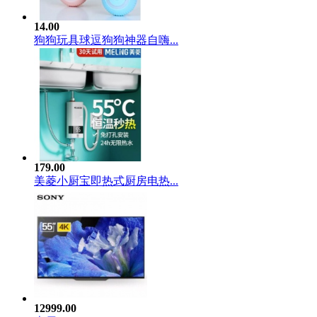
14.00
狗狗玩具球逗狗狗神器自嗨...
179.00
美菱小厨宝即热式厨房电热...
12999.00