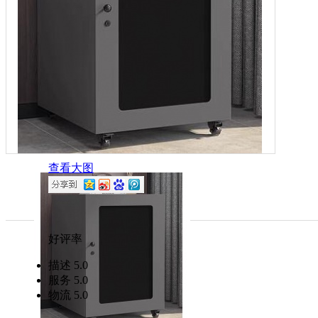
查看大图
好评率
描述
5.0
服务
5.0
物流
5.0