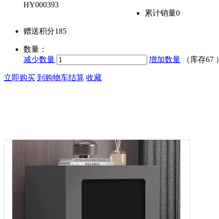
HY000393
累计销量
0
赠送积分
185
数量：
减少数量
增加数量
（库存
67
立即购买
到购物车结算
收藏