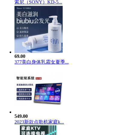
索尼（SONY）KD-5...
69.00
377美白身体乳霜女夏季...
549.00
2023新款点歌机家庭k...