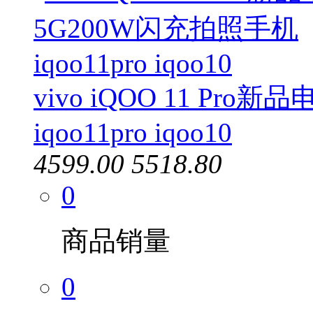
vivo iQOO 11 Pr
iqoo11pro iqoo10
4599.00
5518.80
0
商品销量
0