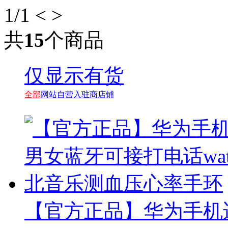
1
/1
<
>
共
15
个商品
仅显示有货
全部
网站自营
入驻商店铺
【官方正品】华为手机