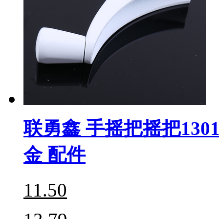
联勇鑫 手摇把摇把1301
金 配件
11.50