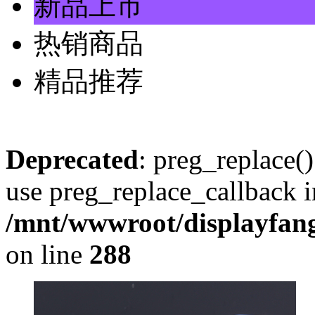
新品上市
热销商品
精品推荐
Deprecated
: preg_replace()
use preg_replace_callback i
/mnt/wwwroot/displayfang
on line
288