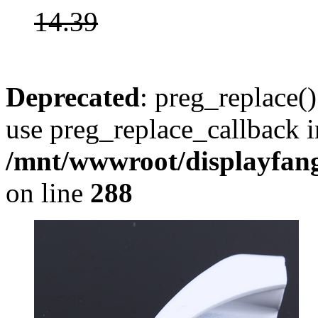
14.39
Deprecated
: preg_replace()
use preg_replace_callback i
/mnt/wwwroot/displayfang
on line
288