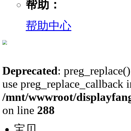
帮助：
帮助中心
Deprecated
: preg_replace()
use preg_replace_callback i
/mnt/wwwroot/displayfang
on line
288
宝贝