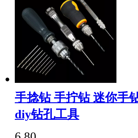
手捻钻 手拧钻 迷你
diy钻孔工具
6.80