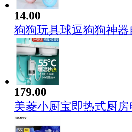
14.00
狗狗玩具球逗狗狗神器自嗨
179.00
美菱小厨宝即热式厨房电热