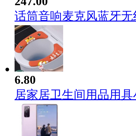
247.00
话筒音响麦克风蓝牙无线家
6.80
居家居卫生间用品用具小百