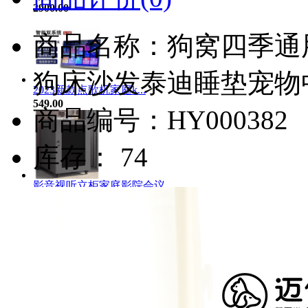
2900.00
商品名称：狗窝四季通
狗床沙发泰迪睡垫宠物
2023新款点歌机家庭k...
549.00
商品编号：HY000382
库存： 74
影音视听立柜家庭影院会议...
185.00
猫狗饰品猫咪宠物狗招财小...
4.93