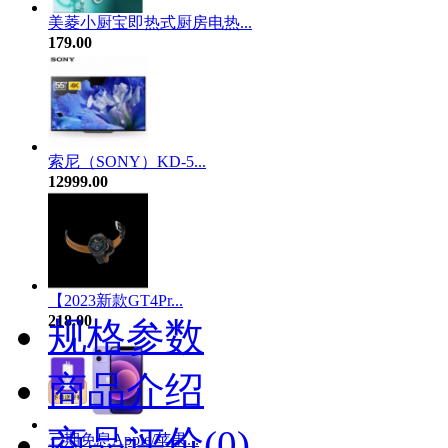
美菱小厨宝即热式厨房电热...
179.00
索尼（SONY）KD-5...
12999.00
【2023新款GT4Pr...
218.00
规格参数
商品介绍
商品评价(0)
三期免息Apple/苹果...