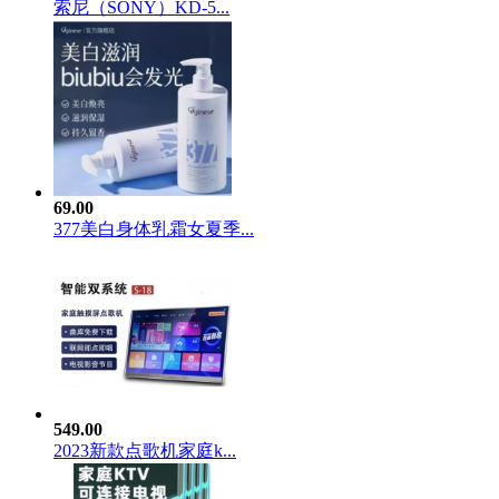
索尼（SONY）KD-5...
69.00
377美白身体乳霜女夏季...
549.00
2023新款点歌机家庭k...