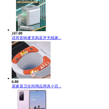
247.00
话筒音响麦克风蓝牙无线家...
6.80
居家居卫生间用品用具小百...