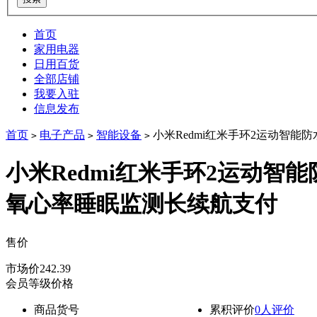
首页
家用电器
日用百货
全部店铺
我要入驻
信息发布
首页
电子产品
智能设备
小米Redmi红米手环2运动智能
>
>
>
小米Redmi红米手环2运动智
氧心率睡眠监测长续航支付
售价
降价通知
市场价
242.39
会员等级价格
商品货号
累积评价
0人评价