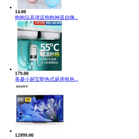
14.00
狗狗玩具球逗狗狗神器自嗨...
179.00
美菱小厨宝即热式厨房电热...
12999.00