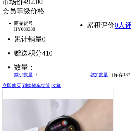
市场价
492.00
会员等级价格
商品货号
累积评价
0人
HY000388
累计销量
0
赠送积分
410
数量：
减少数量
增加数量
（库存
18
立即购买
到购物车结算
收藏