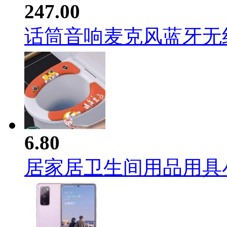
247.00
话筒音响麦克风蓝牙无线家
6.80
居家居卫生间用品用具小百