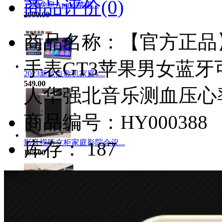
商品评价(0)
三期免息Apple/苹果...
2900.00
商品名称：【官方正品
手表GT3苹果男女蓝牙可
2023新款点歌机家庭k...
549.00
人华强北音乐测血压心
商品编号：HY000388
影音视听立柜家庭影院会议...
库存： 187
185.00
猫狗饰品猫咪宠物狗招财小...
4.93