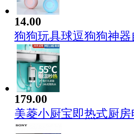
14.00
狗狗玩具球逗狗狗神器自嗨
179.00
美菱小厨宝即热式厨房电热