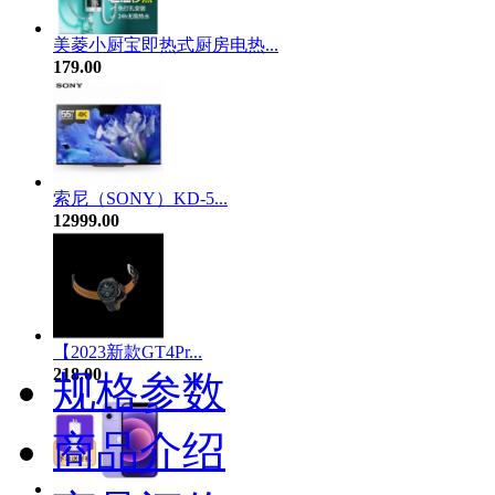
美菱小厨宝即热式厨房电热...
179.00
索尼（SONY）KD-5...
12999.00
【2023新款GT4Pr...
218.00
规格参数
商品介绍